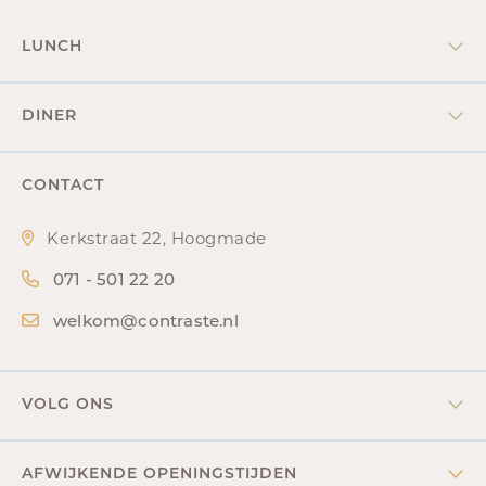
LUNCH
Vrijdag & zaterdag
DINER
12.30-15.30u.
Woensdag t/m zaterdag
CONTACT
18.00-22.00u
Kerkstraat 22, Hoogmade
071 - 501 22 20
welkom@contraste.nl
VOLG ONS
AFWIJKENDE OPENINGSTIJDEN
nieuwsbrief