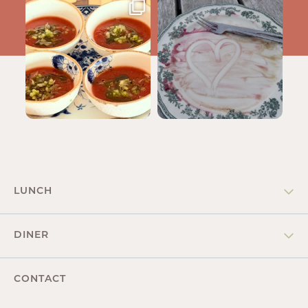
contraste.wijnrestaurant
contraste.wijnrestaurant
Aug 5
Jul 31
LUNCH
Vrijdag & zaterdag
DINER
12.30-15.30u.
Woensdag t/m zaterdag
CONTACT
18.00-22.00u