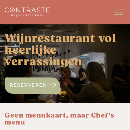
Spring
naar
inhoud
Wijnrestaurant vol
heerlijke
verrassingen
RESERVEREN
Geen menukaart, maar Chef's
menu