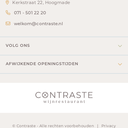
Kerkstraat 22, Hoogmade
071 - 501 22 20
welkom@contraste.nl
VOLG ONS
AFWIJKENDE OPENINGSTIJDEN
nieuwsbrief
Wij zijn zondag, maandag en dinsdag gesloten.
Afwijkende openingstijden voor groepen eventueel
mogelijk in overleg. Neem gerust contact op.
NEEM CONTACT OP
© Contraste - Alle rechten voorbehouden |
Privacy